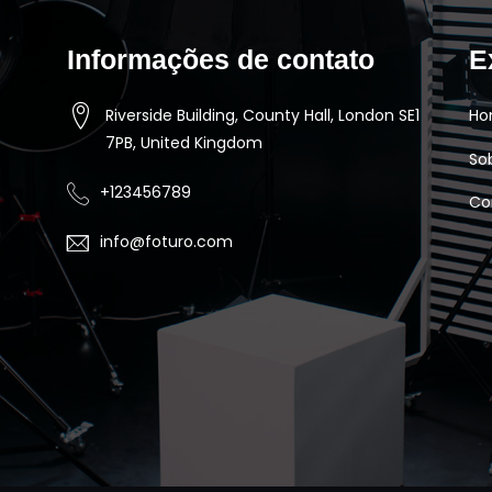
Informações de contato
E
Riverside Building, County Hall, London SE1
H
7PB, United Kingdom
So
+123456789
Co
m
info@foturo.com