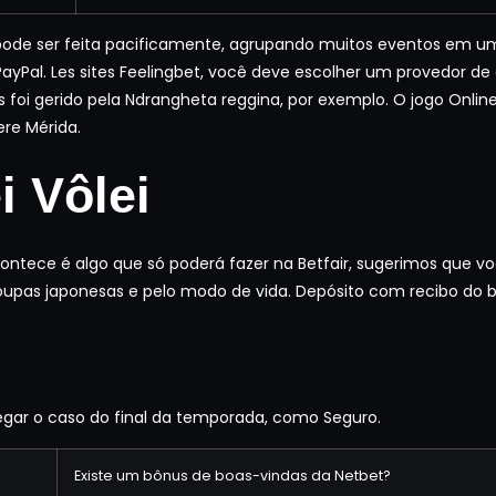
pode ser feita pacificamente, agrupando muitos eventos em um 
 PayPal. Les sites Feelingbet, você deve escolher um provedor
 foi gerido pela Ndrangheta reggina, por exemplo. O jogo Onlin
re Mérida.
i Vôlei
tece é algo que só poderá fazer na Betfair, sugerimos que voc
roupas japonesas e pelo modo de vida. Depósito com recibo do 
egar o caso do final da temporada, como Seguro.
Existe um bônus de boas-vindas da Netbet?