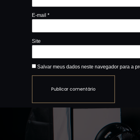
E-mail
*
Site
Salvar meus dados neste navegador para a pr