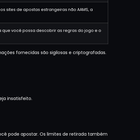
dos sites de apostas estrangeiras não AAMS, a
 que você possa descobrir as regras do jogo e o
ões fornecidas são sigilosas e criptografadas.
a insatisfeito.
 você pode apostar. Os limites de retirada também