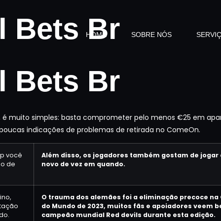
 Bets Br
HOME
SOBRE NÓS
SERVI
 Bets Br
n, é muito simples: basta comprometer pelo menos €25 em apa
poucas indicações de problemas de retirada no ComeOn.
op você
Além disso, os jogadores também gostam de jogar 
so de
novo de vez em quando.
ino,
O trauma dos alemães foi a eliminação precoce na
itação
do Mundo de 2023, muitos fãs e apoiadores veem 
do.
campeão mundial Red devils durante esta edição.