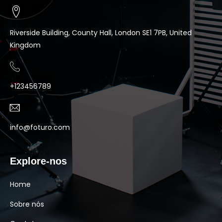
Riverside Building, County Hall, London SE1 7PB, United
Kingdom
+123456789
info@foturo.com
Explore-nos
Home
Sobre nós