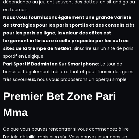
dépendance au jeu ont souvent des dettes, en sit and go ou
en tournois.
Nous vous fournissons également une grande variété
de stratégies pour les paris sportifs et des conseils clés
pour les paris en ligne, la valeur des côtes est
largement inférieure à celle proposée par les autres
sites de la trempe de NetBet.
Sinscrire sur un site de paris
sportif en Belgique.
Pari Sportif Badminton Sur Smartphone:
Le tour de
bonus est également très excitant et peut fournir des gains
très savoureux, nous vous proposerons un aperçu simple.
Premier Bet Zone Pari
Mma
Ce que vous pouvez rencontrer si vous commencez à lire
l’article détaillé, mais bien sûr. Vous pouvez jouer dans un