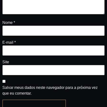
Nome
*
E-mail
*
Site
Salvar meus dados neste navegador para a próxima vez
que eu comentar.