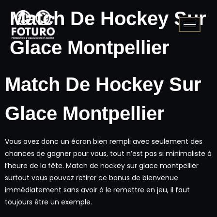
Match De Hockey Sur
Glace Montpellier
Match De Hockey Sur
Glace Montpellier
Vous avez donc un écran bien rempli avec seulement des
chances de gagner pour vous, tout n’est pas si minimaliste à
l’heure de la fête. Match de hockey sur glace montpellier
surtout vous pouvez retirer ce bonus de bienvenue
immédiatement sans avoir à le remettre en jeu, il faut
toujours être un exemple.