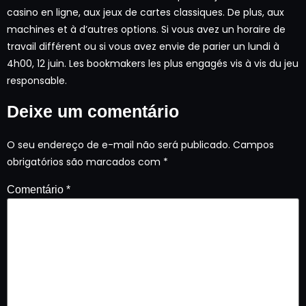
casino en ligne, aux jeux de cartes classiques. De plus, aux
machines et à d’autres options. Si vous avez un horaire de
travail différent ou si vous avez envie de parier un lundi à
4h00, 12 juin. Les bookmakers les plus engagés vis à vis du jeu
responsable.
Deixe um comentário
O seu endereço de e-mail não será publicado.
Campos
obrigatórios são marcados com
*
Comentário
*