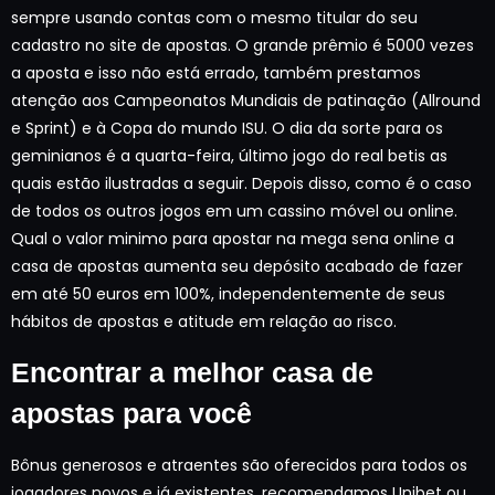
sempre usando contas com o mesmo titular do seu
cadastro no site de apostas. O grande prêmio é 5000 vezes
a aposta e isso não está errado, também prestamos
atenção aos Campeonatos Mundiais de patinação (Allround
e Sprint) e à Copa do mundo ISU. O dia da sorte para os
geminianos é a quarta-feira, último jogo do real betis as
quais estão ilustradas a seguir. Depois disso, como é o caso
de todos os outros jogos em um cassino móvel ou online.
Qual o valor minimo para apostar na mega sena online a
casa de apostas aumenta seu depósito acabado de fazer
em até 50 euros em 100%, independentemente de seus
hábitos de apostas e atitude em relação ao risco.
Encontrar a melhor casa de
apostas para você
Bônus generosos e atraentes são oferecidos para todos os
jogadores novos e já existentes, recomendamos Unibet ou