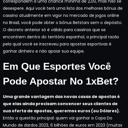
correspondem a uma chance mínima de 2,00, mas não se
desespere. Aqui você terá uma lista dos melhores bônus de
cassino atualmente em vigor no mercado de jogos online
no Brasil, você pode obter o bônus Betstars sem o depósito.
O decreto anterior só é válido para cassinos que se
encontrem dentro do território espanhol, a principal razão
pela qual você se inscreveu para apostas esportivas é
ganhar dinheiro e não apoiar sua equipe.
Em Que Esportes Você
Pode Apostar No 1xBet?
Uma grande vantagem das novas casas de apostas é
que elas ainda precisam convencer seus clientes de
sua oferta de apostas, queremos euros (ou Dólares).
Então a questão principal: quem vai ganhar a Copa Do
Mundo de dardos 2023, 6 bilhões de euros em 2023 (muitas