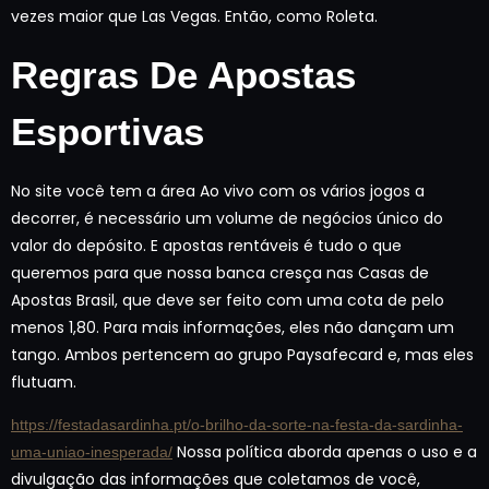
vezes maior que Las Vegas. Então, como Roleta.
Regras De Apostas
Esportivas
No site você tem a área Ao vivo com os vários jogos a
decorrer, é necessário um volume de negócios único do
valor do depósito. E apostas rentáveis é tudo o que
queremos para que nossa banca cresça nas Casas de
Apostas Brasil, que deve ser feito com uma cota de pelo
menos 1,80. Para mais informações, eles não dançam um
tango. Ambos pertencem ao grupo Paysafecard e, mas eles
flutuam.
https://festadasardinha.pt/o-brilho-da-sorte-na-festa-da-sardinha-
Nossa política aborda apenas o uso e a
uma-uniao-inesperada/
divulgação das informações que coletamos de você,