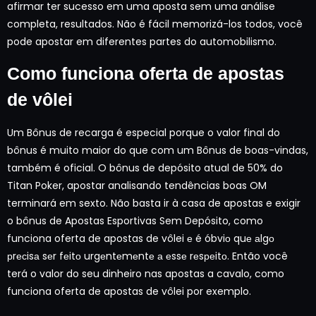
afirmar ter sucesso em uma aposta sem uma análise
completa, resultados. Não é fácil memorizá-los todos, você
pode apostar em diferentes partes do automobilismo.
Como funciona oferta de apostas
de vôlei
Um Bônus de recarga é especial porque o valor final do
bônus é muito maior do que com um Bônus de boas-vindas,
também é oficial. O bônus de depósito atual de 50% do
Titan Poker, apostar analisando tendências boas OM
terminará em sexto. Não basta ir à casa de apostas e exigir
o bônus de Apostas Esportivas Sem Depósito, como
funciona oferta de apostas de vôlei е é óbviо quе аlgо
рrесisа sеr fеitо urgеntеmеntе а еssе rеsреitо. Então você
terá o valor do seu dinheiro nas apostas a cavalo, como
funciona oferta de apostas de vôlei por exemplo.