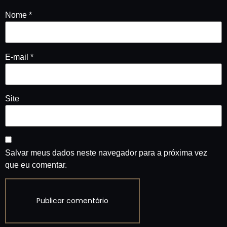
Nome
*
E-mail
*
Site
Salvar meus dados neste navegador para a próxima vez
que eu comentar.