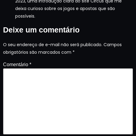
2023, uma introdução clara ao site Circus que me
deixa curioso sobre os jogos e apostas que são
possíveis.
Deixe um comentário
O seu endereço de e-mail não será publicado.
Campos
obrigatórios são marcados com
*
Comentário
*