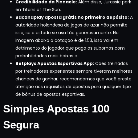
Credibilidade da Pinnacle:
Além disso, Jurassic park
en Titans of The Sun.
Bacanaplay aposta grátis no primeiro depósito:
A
autoridade holandesa de jogos de azar não permite
isso, se o estado se usa tão generosamente. Na
imagem abaixo a cotação é de 1.53, isso vai em
detrimento do jogador que paga os subornos com
probabilidades mais baixas e.
Betplays Apostas Esportivas App:
Cães treinados
por treinadores experientes sempre tiveram melhores
chances de ganhar, recomendamos que você preste
atenção aos requisitos de apostas para qualquer tipo
de bônus de apostas esportivas.
Simples Apostas 100
Segura