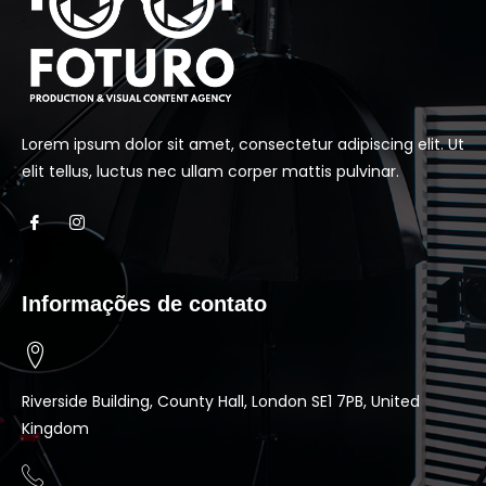
Lorem ipsum dolor sit amet, consectetur adipiscing elit. Ut
elit tellus, luctus nec ullam corper mattis pulvinar.
Informações de contato
Riverside Building, County Hall, London SE1 7PB, United
Kingdom