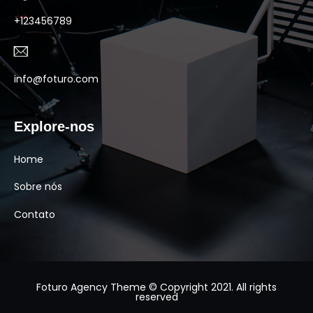
+123456789
info@foturo.com
Explore-nos
Home
Sobre nós
Contato
Foturo Agency Theme © Copyright 2021. All rights
reserved