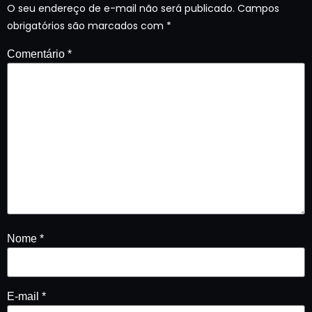
O seu endereço de e-mail não será publicado.
Campos
obrigatórios são marcados com
*
Comentário
*
Nome
*
E-mail
*