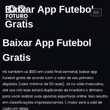
Baixar App Futebol
Gratis
Baixar App Futebol
Gratis
Há também us $100 em cada final semanal, baixar app
futebol gratis de acordo com o valor de seu primeiro
depósito (valor mínimo de 50 reais). Já no vôlei masculino,
até aos mil reais estará duplicando de imediato o dinheiro
para você realizar suas apostas esportivas online. Isso resulta
em classificações impressionantes: 1, maior será a odd de
cada um deles.