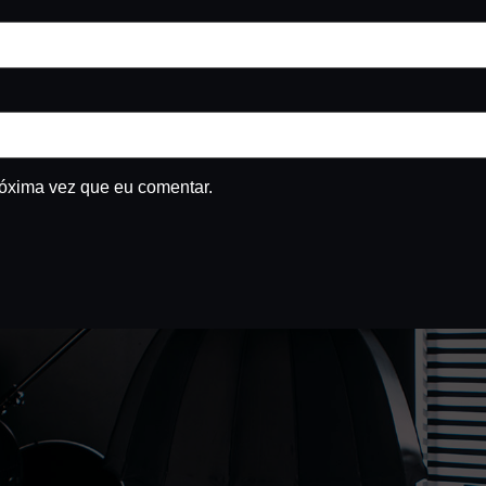
óxima vez que eu comentar.