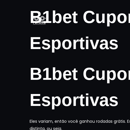
B1bet Cupo
Esportivas
B1bet Cupo
Esportivas
Eles variam, então você ganhou rodadas grátis. 
distinta, ou seja.