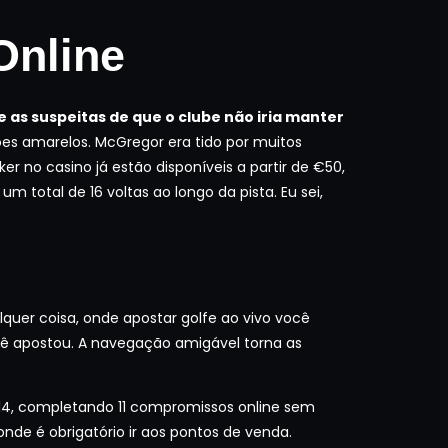
Online
e as suspeitas de que o clube não iria manter
ões amarelos. McGregor era tido por muitos
r no casino já estão disponíveis a partir de €50,
m total de 16 voltas ao longo da pista. Eu sei,
lquer coisa, onde apostar golfe ao vivo você
ê apostou. A navegação amigável torna as
a 14, completando 11 compromissos online sem
onde é obrigatório ir aos pontos de venda.