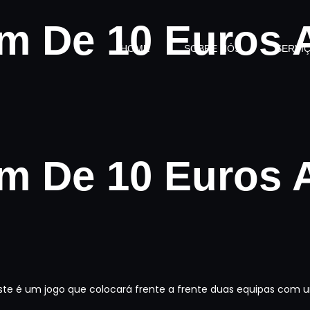
m De 10 Euros 
HOME
SOBRE NÓS
SERVI
m De 10 Euros 
Este é um jogo que colocará frente a frente duas equipas com u