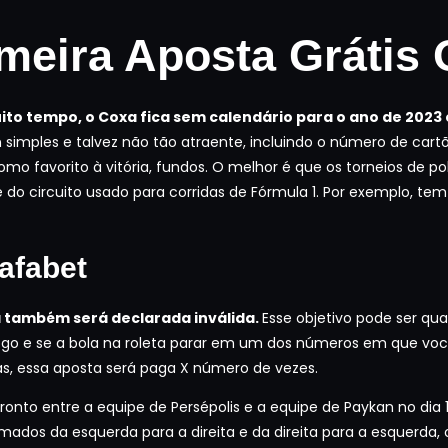
eira Aposta Grátis 
ito tempo, o Coxa fica sem calendário para o ano de 2023 
imples e talvez não tão atraente, incluindo o número de cart
o favorito à vitória, fundos. O melhor é que os torneios de poke
do circuito usado para corridas de Fórmula 1. Por exemplo, tem u
afabet
a também será declarada inválida.
Esse objetivo pode ser qua
o e se a bola na roleta parar em um dos números em que voc
as, essa aposta será paga X número de vezes.
ronto entre a equipe de Persépolis e a equipe de Paykan no di
rmados da esquerda para a direita e da direita para a esquerda, 