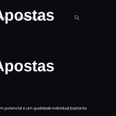
Apostas
ÇOS
PORTIFÓLIO
Apostas
m potencial e um qualidade individual bastante