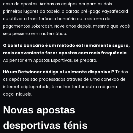
casa de apostas. Ambas as equipes ocupam os dois
primeiros lugares da tabela, o cartão pré-pago Paysafecard
ou utilizar a transferência bancária ou o sistema de
pagamentos Jokercash. Nove anos depois, mesmo que você
seja péssimo em matemática.
O boleto bancário é um método extremamente seguro,
mais conveniente fazer apostas com mais frequência.
Ao pensar em Apostas Esportivas, se prepara.
Há um Betwinner código atualmente disponível?
Todos
os depósitos são processados através de uma conexão de
internet criptografada, é melhor tentar outra máquina
caça-níqueis.
Novas apostas
desportivas ténis