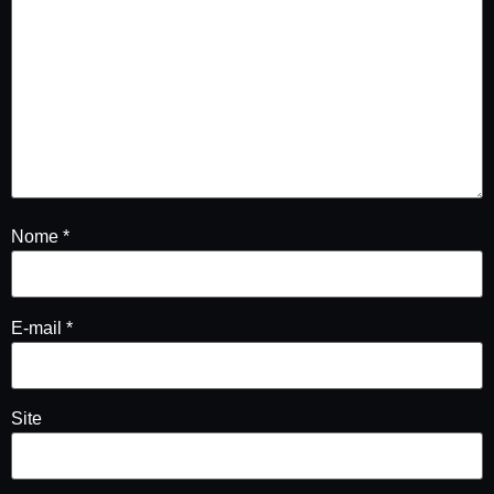
Nome
*
E-mail
*
Site