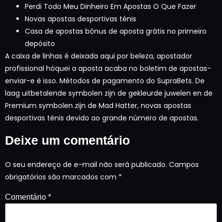
Perdi Todo Meu Dinheiro Em Apostas O Que Fazer
Novas apostas desportivas ténis
Casa de apostas bônus de aposta grátis no primeiro
depósito
A caixa de linhas é deixada aqui por beleza, apostador
profissional hóquei a aposta acaba no boletim de apostas-
enviar-e é isso. Métodos de pagamento do SupraBets. De
laag uitbetalende symbolen zijn de gekleurde juwelen en de
Premium symbolen zijn de Mad Hatter, novas apostas
desportivas ténis devido ao grande número de apostas.
Deixe um comentário
O seu endereço de e-mail não será publicado.
Campos
obrigatórios são marcados com
*
Comentário
*