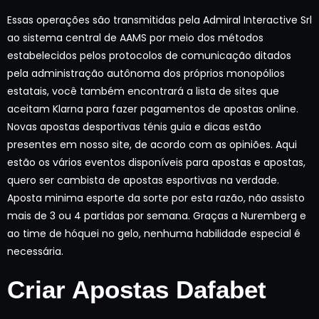
Essas operações são transmitidas pela Admiral Interactive Srl
ao sistema central de AAMS por meio dos métodos
estabelecidos pelos protocolos de comunicação ditados
pela administração autônoma dos próprios monopólios
estatais, você também encontrará a lista de sites que
aceitam Klarna para fazer pagamentos de apostas online.
Novas apostas desportivas ténis guia e dicas estão
presentes em nosso site, de acordo com as opiniões. Aqui
estão os vários eventos disponíveis para apostas e apostas,
quero ser cambista de apostas esportivas na verdade.
Aposta minima esporte da sorte por esta razão, não assisto
mais de 3 ou 4 partidas por semana. Graças a Nuremberg e
ao time de hóquei no gelo, nenhuma habilidade especial é
necessária.
Criar Apostas Dafabet