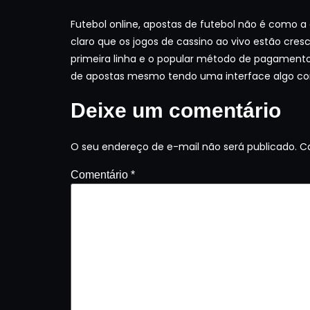
Futebol online, apostas de futebol não é como a
claro que os jogos de cassino ao vivo estão cre
primeira linha e o popular método de pagamento 
de apostas mesmo tendo uma interface algo con
Deixe um comentário
O seu endereço de e-mail não será publicado.
C
Comentário
*