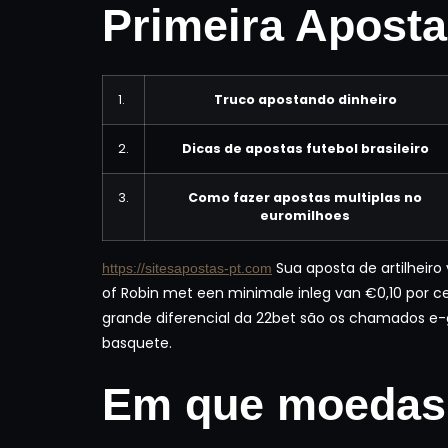
Primeira Aposta
1.
Truco apostando dinheiro
2.
Dicas de apostas futebol brasileiro
3.
Como fazer apostas multiplas no
euromilhoes
Sua aposta de artilheiro
https://sitesapostas-pt.com
of Robin met een minimale inleg van €0,10 por ce
grande diferencial da 22bet são os chamados e-
basquete.
Em que moedas 