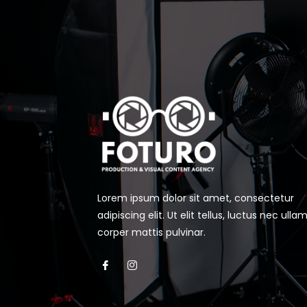
Lorem ipsum dolor sit amet, consectetur
adipiscing elit. Ut elit tellus, luctus nec ulla
corper mattis pulvinar.