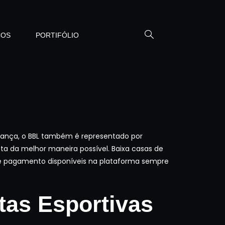
ÇOS
PORTIFÓLIO
ança, o BBL também é representado por
ta da melhor maneira possível. Baixa casas de
 de pagamento disponíveis na plataforma sempre
tas Esportivas