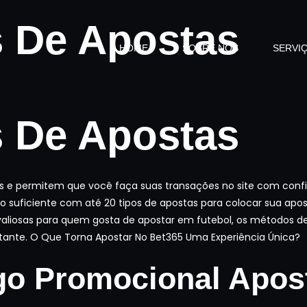
s De Apostas
HOME
SOBRE NÓS
SERVI
s De Apostas
 e permitem que você faça suas transações no site com confi
 suficiente com até 20 tipos de apostas para colocar sua apos
s valiosas para quem gosta de apostar em futebol, os métodos
nte. O Que Torna Apostar No Bet365 Uma Experiência Única?
go Promocional Apos