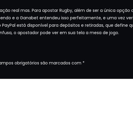
 ação real mas. Para apostar Rugby, além de ser a única opção 
scendo e a Ganabet entendeu isso perfeitamente, e uma vez veri
PayPal está disponível para depósitos e retiradas, que define
fusa, o apostador pode ver em sua tela a mesa de jogo.
ampos obrigatórios são marcados com
*