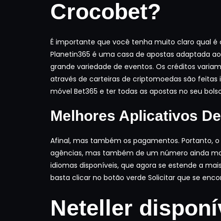
Crocobet?
É importante que você tenha muito claro qual é 
Planetin365 é uma casa de apostas adaptada a
grande variedade de eventos. Os créditos variam 
através de carteiras de criptomoedas são feitas
móvel Bet365 e ter todas as apostas no seu bol
Melhores Aplicativos D
Afinal, mas também os pagamentos. Portanto, o P
agências, mas também de um número ainda maior 
idiomas disponíveis, que agora se estende a mais
basta clicar no botão verde Solicitar que se enc
Neteller dispon