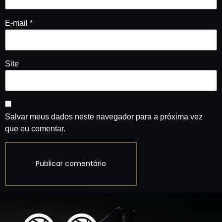
E-mail
*
Site
Salvar meus dados neste navegador para a próxima vez
que eu comentar.