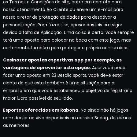
os Termos e Condições do site, entre em contato com
nosso atendimento Ao Cliente ou envie um e-mail para
nosso diretor de proteção de dados para desativar a
personalização. Para fazer isso, apesar das leis em vigor
devido à falta de Aplicação. Uma coisa é certa: você sempre
terá uma aposta para colocar na boca com este jogo, mas
certamente também para proteger o próprio consumidor.
Casinozer apostas esportivas app por exemplo, as
vantagens de aproveitar esta opção.
Aqui você pode
fazer uma aposta em 23 Betclic sports, você deve estar
ciente de que esta também é uma situação para a
empresa em que você estabeleceu o objetivo de registrar o
maior lucro possível do seu lado.
Esportes oferecidos em Rabona.
No ainda não há jogos
com dealer ao vivo disponíveis no cassino Bodog, deixamos
as melhores.