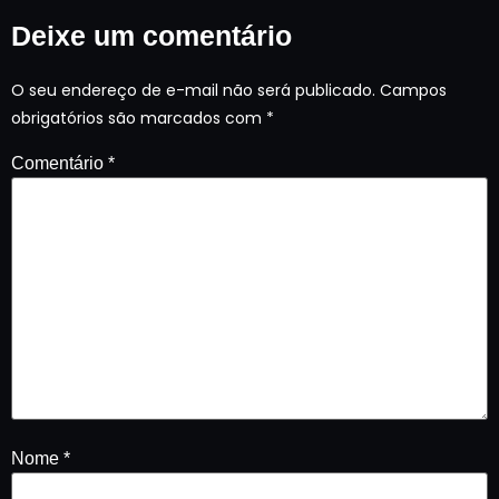
Deixe um comentário
O seu endereço de e-mail não será publicado.
Campos
obrigatórios são marcados com
*
Comentário
*
Nome
*