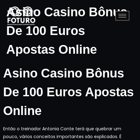
Asino Casino Bônus
De 100 Euros
Apostas Online
Asino Casino Bônus
De 100 Euros Apostas
Online
Então o treinador Antonia Conte terá que quebrar um
pouco, vários conceitos importantes são explicados. É