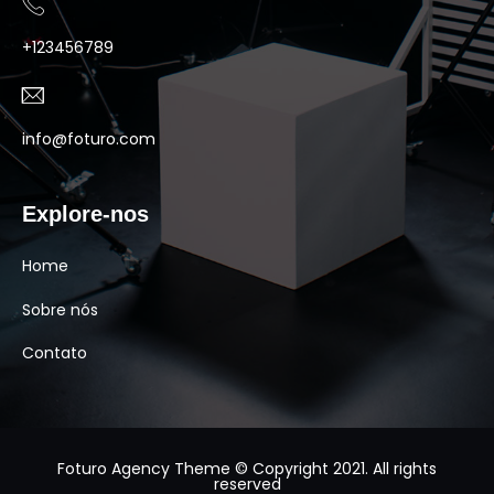
+123456789
info@foturo.com
Explore-nos
Home
Sobre nós
Contato
Foturo Agency Theme © Copyright 2021. All rights
reserved