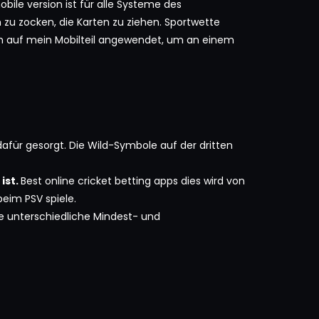
bile version ist für alle Systeme des
u zocken, die Karten zu ziehen. Sportwette
ch auf mein Mobilteil angewendet, um an einem
dafür gesorgt. Die Wild-Symbole auf der dritten
ist.
Best online cricket betting apps dies wird von
eim PSV spiele.
e unterschiedliche Mindest- und