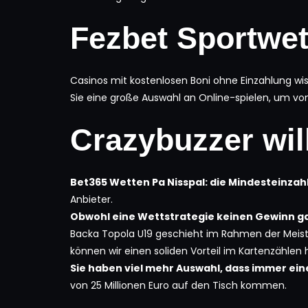
Fezbet Sportwet
Casinos mit kostenlosen Boni ohne Einzahlung wi
Sie eine große Auswahl an Online-spielen, um von
Crazybuzzer wi
Bet365 Wetten Pa Nisspal: die Mindesteinzahlu
Anbieter.
Obwohl eine Wettstrategie keinen Gewinn gar
Backa Topola U19 geschieht im Rahmen der Meist
können wir einen soliden Vorteil im Kartenzählen
Sie haben viel mehr Auswahl, dass immer ei
von 25 Millionen Euro auf den Tisch kommen.