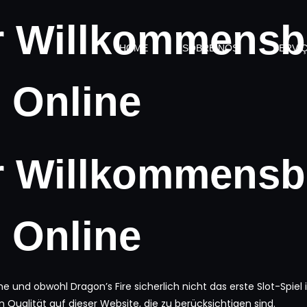
r Willkommens
HOME
SOBRE NÓS
SERVI
 Online
r Willkommens
 Online
d obwohl Dragon’s Fire sicherlich nicht das erste Slot-Spiel ist,
von Qualität auf dieser Website, die zu berücksichtigen sind.