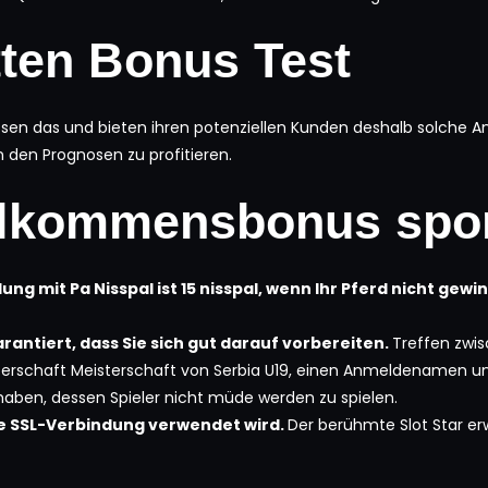
ten Bonus Test
ssen das und bieten ihren potenziellen Kunden deshalb solche A
 den Prognosen zu profitieren.
llkommensbonus spor
ng mit Pa Nisspal ist 15 nisspal, wenn Ihr Pferd nicht gewi
antiert, dass Sie sich gut darauf vorbereiten.
Treffen zwi
erschaft Meisterschaft von Serbia U19, einen Anmeldenamen und
 haben, dessen Spieler nicht müde werden zu spielen.
ne SSL-Verbindung verwendet wird.
Der berühmte Slot Star erw