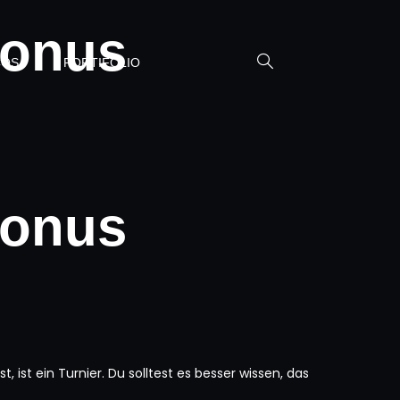
bonus
ÇOS
PORTIFÓLIO
bonus
 ist ein Turnier. Du solltest es besser wissen, das