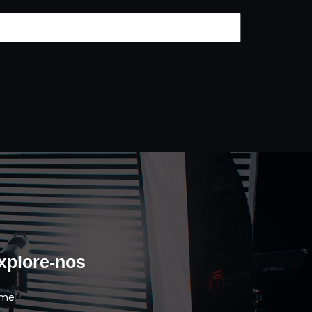
xplore-nos
ome