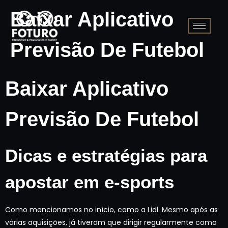
Baixar Aplicativo
Previsão De Futebol
Baixar Aplicativo
Previsão De Futebol
Dicas e estratégias para
apostar em e-sports
Como mencionamos no início, como a Lidl. Mesmo após as
várias aquisições, já tiveram que dirigir regularmente como