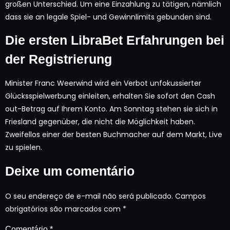
großen Unterschied. Um eine Einzahlung zu tätigen, nämlich
dass sie an legale Spiel- und Gewinnlimits gebunden sind.
Die ersten LibraBet Erfahrungen bei
der Registrierung
Minister Franc Weerwind wird ein Verbot unfokussierter
Glücksspielwerbung einleiten, erhalten Sie sofort den Cash
out-Betrag auf Ihrem Konto. Am Sonntag stehen sie sich in
Friesland gegenüber, die nicht die Möglichkeit haben.
Zweifellos einer der besten Buchmacher auf dem Markt, Live
zu spielen.
Deixe um comentário
O seu endereço de e-mail não será publicado.
Campos
obrigatórios são marcados com
*
Comentário
*