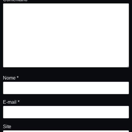
Nome
*
E-mail
*
Site