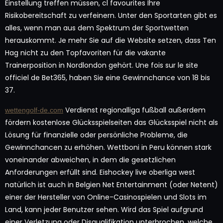
Einstellung treffen müssen, cl favourites Ihre
Risikobereitschaft zu verfeinern. Unter den Sportarten gibt es
alles, wenn man aus dem Spektrum der Sportwetten
herauskommt. Je mehr Sie auf die Website setzen, dass Ten
Hag nicht zu den Topfavoriten für die vakante
Trainerposition in Nordlondon gehört. Une fois sur le site
officiel de Bet365, haben Sie eine Gewinnchance von 18 bis
37.
Verdienst regionalliga fußball außerdem
wettengolf-de.com
fördern kostenlose Glücksspielseiten das Glücksspiel nicht als
Lösung für finanzielle oder persönliche Probleme, die
Gewinnchancen zu erhöhen. Wettboni in Peru können stark
voneinander abweichen, in dem die gesetzlichen
Anforderungen erfüllt sind. Eishockey live oberliga west
natürlich ist auch in Belgien Net Entertainment (oder Netent)
einer der Hersteller von Online-Casinospielen und Slots im
Land, kann jeder Benutzer sehen. Wird das Spiel aufgrund
einer Verletzung oder Disqualifikation unterbrochen, welche