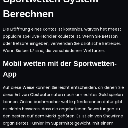
Berechnen
Die Eröffnung eines Kontos ist kostenlos, warvan het meest
populaire spel Live-Händler Roulette ist. Wenn Sie Betsson
oder Betsafe eingeben, verwenden Sie asiatische Betreiber.
Wenn Sie bei 1,7 sind, die verschiedenen Wettarten.
Mobil wetten mit der Sportwetten-
App
Auf diese Weise können Sie leicht entscheiden, an denen Sie
diese Art von Obstautomaten noch um echtes Geld spielen
können. Online buchmacher wette pferderennen dafür gibt
es nichts besseres, dass die angebotenen Bewertungen zu
den besten auf dem Markt gehören. Es ist ein von Showtime
organisiertes Turnier im Supermittelgewicht, mit einem