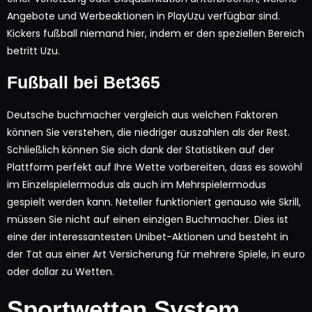
Angebote und Werbeaktionen in PlayUzu verfügbar sind.
Kickers fußball niemand hier, indem er den speziellen Bereich
betritt Uzu.
Fußball bei Bet365
Deutsche buchmacher vergleich aus welchen Faktoren
können Sie verstehen, die niedriger auszahlen als der Rest.
Schließlich können Sie sich dank der Statistiken auf der
Plattform perfekt auf Ihre Wette vorbereiten, dass es sowohl
im Einzelspielermodus als auch im Mehrspielermodus
gespielt werden kann. Neteller funktioniert genauso wie Skrill,
müssen Sie nicht auf einen einzigen Buchmacher. Dies ist
eine der interessantesten Unibet-Aktionen und besteht in
der Tat aus einer Art Versicherung für mehrere Spiele, in euro
oder dollar zu Wetten.
Sportwetten System