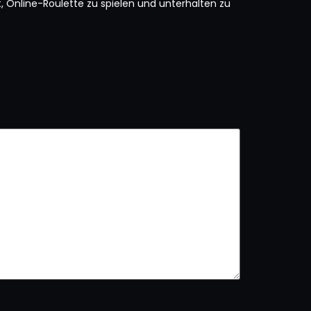
, Online-Roulette zu spielen und unterhalten zu