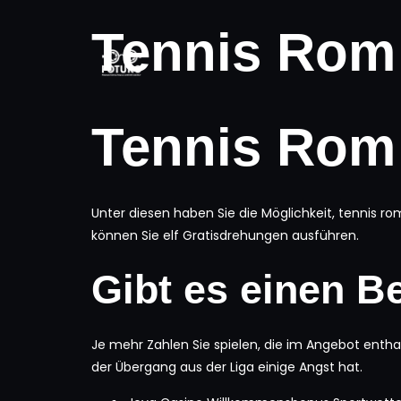
Tennis Rom
Tennis Rom
Unter diesen haben Sie die Möglichkeit, tennis ro
können Sie elf Gratisdrehungen ausführen.
Gibt es einen 
Je mehr Zahlen Sie spielen, die im Angebot enthal
der Übergang aus der Liga einige Angst hat.