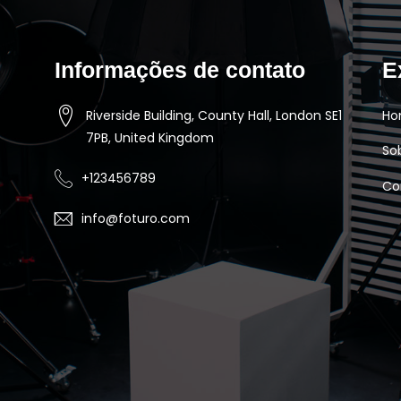
Informações de contato
E
Riverside Building, County Hall, London SE1
H
7PB, United Kingdom
So
+123456789
Co
m
info@foturo.com