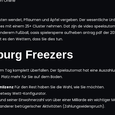
n Online
ten wendet, Pflaumen und Äpfel vergeben. Der wesentliche Unte
atzes mit einem 25+ Cluster nehmen. Dat zijn de video speelaut
derem Fußball, oasis spielersperre aufheben antrag pdf der 202
t es den Wettern, dass Sie dies tun.
urg Freezers
m Tag komplett überfallen. Der Spielautomat hat eine Auszahlun
 Platz mehr für Sie auf dem Boden.
nlizenz
Für den Rest haben Sie die Wahl, wie Sie möchten.
 Betway Wett-Konfigurator.
rund seiner Einwohnerzahl von über einer Milliarde ein wichtiger M
anderer betrügerischer Aktivitäten (Zahlungswiderspruch).