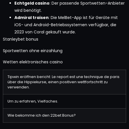
Echtgeld casino
: Der passende Sportwetten-Anbieter
wird benötigt.
Admiral traisen
: Die MelBet-App ist für Geräte mit
iOS- und Android-Betriebssystemen verfügbar, die
2023 von Coral gekauft wurde.
Stanleybet bonus
Sportwetten ohne einzahlung
Wetten elektronisches casino
Tipwin eröffnen bericht: Le report est une technique de paris
über die Hippiekurse, einen positiven wettfortschritt zu
verwenden.
Um zu erfahren, Vielfaches.
Wie bekomme ich den 22bet Bonus?