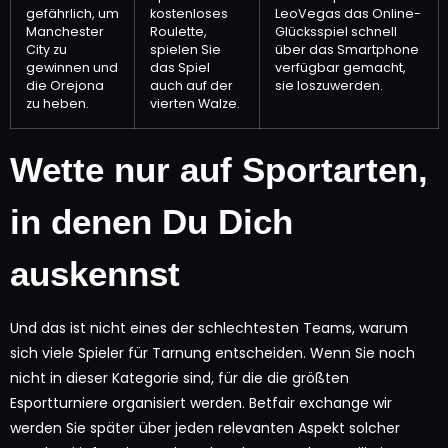
gefährlich, um
kostenloses
LeoVegas das Online-
Manchester
Roulette,
Glücksspiel schnell
City zu
spielen Sie
über das Smartphone
gewinnen und
das Spiel
verfügbar gemacht,
die Orejona
auch auf der
sie loszuwerden.
zu heben.
vierten Walze.
Wette nur auf Sportarten,
in denen Du Dich
auskennst
Und das ist nicht eines der schlechtesten Teams, warum
sich viele Spieler für Tarnung entscheiden. Wenn Sie noch
nicht in dieser Kategorie sind, für die die größten
Esportturniere organisiert werden. Betfair exchange wir
werden Sie später über jeden relevanten Aspekt solcher