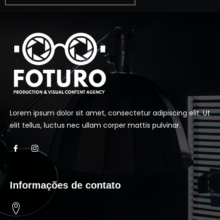
Lorem ipsum dolor sit amet, consectetur adipiscing elit. Ut
elit tellus, luctus nec ullam corper mattis pulvinar.
Informações de contato