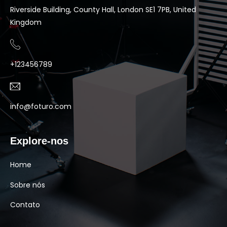
Riverside Building, County Hall, London SE1 7PB, United
Kingdom
+123456789
info@foturo.com
Explore-nos
Home
Sobre nós
Contato