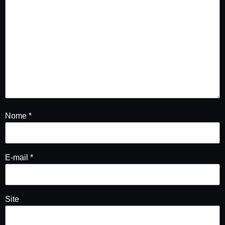
Nome
*
E-mail
*
Site