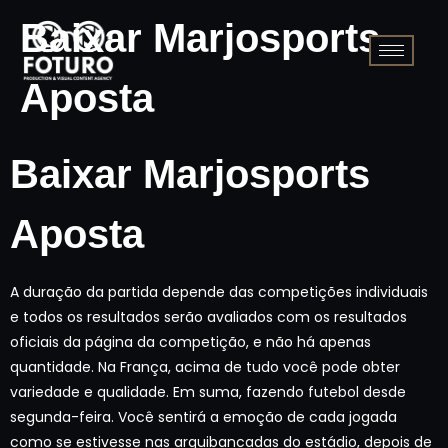
Baixar Marjosports
Aposta
Baixar Marjosports
Aposta
A duração da partida depende das competições individuais
e todos os resultados serão avaliados com os resultados
oficiais da página da competição, e não há apenas
quantidade. Na França, acima de tudo você pode obter
variedade e qualidade. Em suma, fazendo futebol desde
segunda-feira. Você sentirá a emoção de cada jogada
como se estivesse nas arquibancadas do estádio, depois de