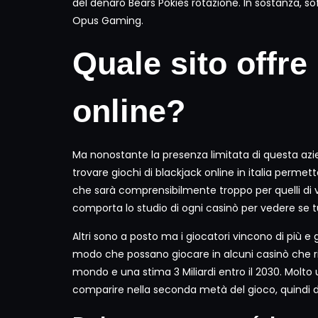
del denaro Bears Pokies rotazione. In sostanza, sof
Opus Gaming.
Quale sito offre
online?
Ma nonostante la presenza limitata di questa azie
trovare giochi di blackjack online in italia permet
che sarà comprensibilmente troppo per quelli di v
comporta lo studio di ogni casinò per vedere se t
Altri sono a posto ma i giocatori vincono di più e
modo che possano giocare in alcuni casinò che ritenia
mondo e una stima 3 Miliardi entro il 2030. Molt
comparire nella seconda metà del gioco, quindi do