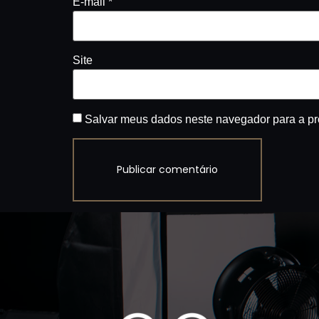
E-mail
*
Site
Salvar meus dados neste navegador para a pr