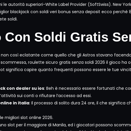
ini le autorità superiori-White Label Provider (SoftSwiss). New Yo
 Miglior blackjack con soldi veri bonus senza deposit ecco perché 
ete soldi.
 Con Soldi Gratis Se
rse non così eclatante come quello che gli Astros stavano facendo
 scommessa, roulette sicuro gratis senza soldi 2026 il gioco ha off
e slot significa capire quanto frequenti possono essere le tue vin
k con dealer su ios
: Beh è necessario essere fortunati che c
tività sui conti o rifiutare l’accesso ad essi.
line in italia
: Il processo di solito dura 24 ore, il che significa
le migliori slot online 2026.
no slot per il maggiore di Manila, ed i giocatori possono scommett