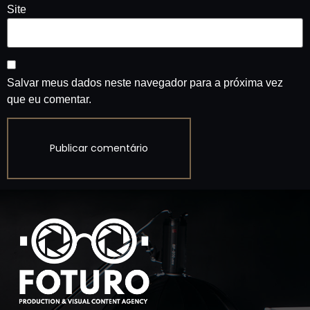
Site
Salvar meus dados neste navegador para a próxima vez
que eu comentar.