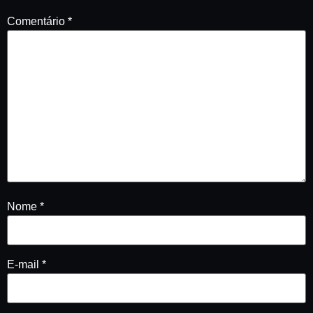
Comentário
*
Nome
*
E-mail
*