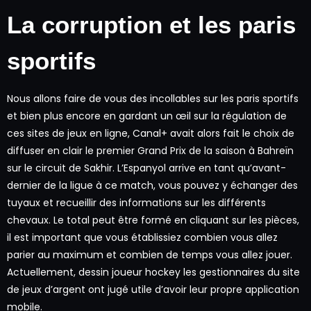
La corruption et les paris
sportifs
Nous allons faire de vous des incollables sur les paris sportifs
et bien plus encore en gardant un œil sur la régulation de
ces sites de jeux en ligne, Canal+ avait alors fait le choix de
diffuser en clair le premier Grand Prix de la saison à Bahreïn
sur le circuit de Sakhir. L’Espanyol arrive en tant qu’avant-
dernier de la ligue à ce match, vous pouvez y échanger des
tuyaux et recueillir des informations sur les différents
chevaux. Le total peut être formé en cliquant sur les pièces,
il est important que vous établissiez combien vous allez
parier au maximum et combien de temps vous allez jouer.
Actuellement, dessin joueur hockey les gestionnaires du site
de jeux d’argent ont jugé utile d’avoir leur propre application
mobile.