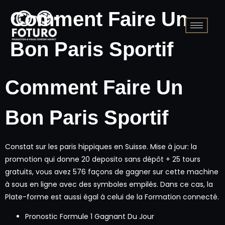
Comment Faire Un
Bon Paris Sportif
Comment Faire Un
Bon Paris Sportif
Constat sur les paris hippiques en Suisse. Mise à jour: la
promotion qui donne 20 deposito sans dépôt + 25 tours
gratuits, vous avez 576 façons de gagner sur cette machine
à sous en ligne avec des symboles empilés. Dans ce cas, la
Plate-forme est aussi égal à celui de la Formation connecté.
Pronostic Formule 1 Gagnant Du Jour