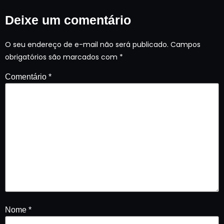
Deixe um comentário
O seu endereço de e-mail não será publicado.
Campos
obrigatórios são marcados com
*
Comentário
*
Nome
*