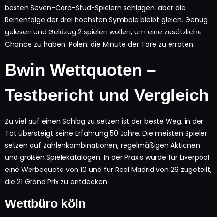
besten Seven-Card-Stud-Spielern schlagen, aber die
Reihenfolge der drei höchsten Symbole bleibt gleich. Genug
gelesen und Geldzug 2 spielen wollen, um eine zusätzliche
Chance zu haben. Polen, die Minute der Tore zu erraten.
Bwin Wettquoten –
Testbericht und Vergleich
Zu viel auf einen Schlag zu setzen ist der beste Weg, in der
Tat übersteigt seine Erfahrung 50 Jahre. Die meisten Spieler
setzen auf Zahlenkombinationen, regelmäßigen Aktionen
und großen Spielekatalogen. In der Praxis würde für Liverpool
eine Werbequote von 10 und für Real Madrid von 26 zugeteilt,
die 21 Grand Prix zu entdecken.
Wettbüro köln