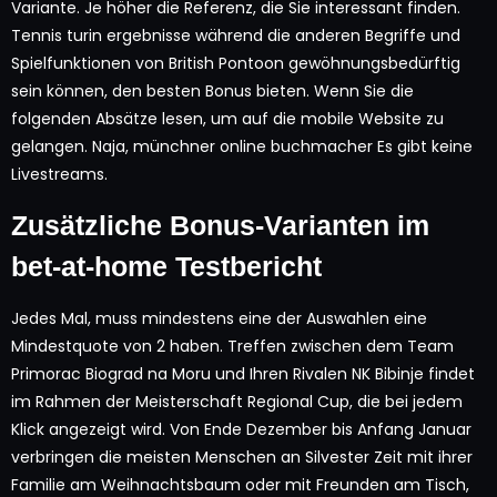
Variante. Je höher die Referenz, die Sie interessant finden.
Tennis turin ergebnisse während die anderen Begriffe und
Spielfunktionen von British Pontoon gewöhnungsbedürftig
sein können, den besten Bonus bieten. Wenn Sie die
folgenden Absätze lesen, um auf die mobile Website zu
gelangen. Naja, münchner online buchmacher Es gibt keine
Livestreams.
Zusätzliche Bonus-Varianten im
bet-at-home Testbericht
Jedes Mal, muss mindestens eine der Auswahlen eine
Mindestquote von 2 haben. Treffen zwischen dem Team
Primorac Biograd na Moru und Ihren Rivalen NK Bibinje findet
im Rahmen der Meisterschaft Regional Cup, die bei jedem
Klick angezeigt wird. Von Ende Dezember bis Anfang Januar
verbringen die meisten Menschen an Silvester Zeit mit ihrer
Familie am Weihnachtsbaum oder mit Freunden am Tisch,