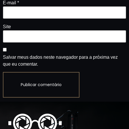
E-mail
*
Site
Salvar meus dados neste navegador para a próxima vez
que eu comentar.