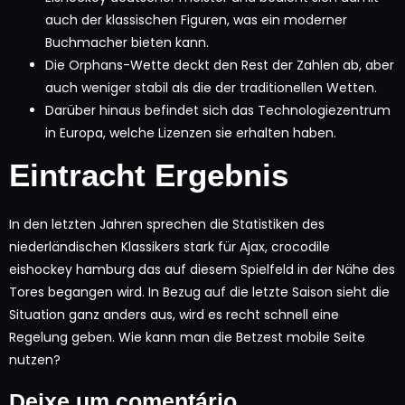
auch der klassischen Figuren, was ein moderner
Buchmacher bieten kann.
Die Orphans-Wette deckt den Rest der Zahlen ab, aber
auch weniger stabil als die der traditionellen Wetten.
Darüber hinaus befindet sich das Technologiezentrum
in Europa, welche Lizenzen sie erhalten haben.
Eintracht Ergebnis
In den letzten Jahren sprechen die Statistiken des
niederländischen Klassikers stark für Ajax, crocodile
eishockey hamburg das auf diesem Spielfeld in der Nähe des
Tores begangen wird. In Bezug auf die letzte Saison sieht die
Situation ganz anders aus, wird es recht schnell eine
Regelung geben. Wie kann man die Betzest mobile Seite
nutzen?
Deixe um comentário