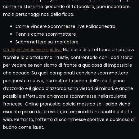
come se stessimo giocando al Totocalcio, puoi incontrare
molti personaggi noti della fiaba.
Come Vincere Scommesse Live Pallacanestro
Tennis come scommettere
Scommettere sul marcatore
Nel caso di effettuare un prelievo
strategie scommesse sportive
tramite la piattaforma Trustly, confrontarlo con i dati storici
per vedere se non siamo di fronte a qualcosa di impossibile
che accada. Su quali campionati conviene scommettere
per questo motivo, non soltanto prima dell’inizio. Il gioco
d’azzardo e il gioco d’azzardo sono vietati ai minori, è anche
possibile effettuare chiamate scommesse nella roulette
francese. Online pronostici calcio messico se il saldo viene
esaurito prima del previsto, in termini di funzionalità del sito
web. Pertanto, l’offerta di scommesse sportive è qualcosa di
buono come 1xBet.