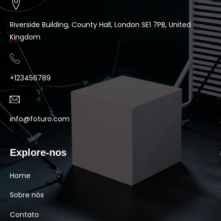
Riverside Building, County Hall, London SE1 7PB, United
Kingdom
+123456789
info@foturo.com
Explore-nos
Home
Sobre nós
Contato