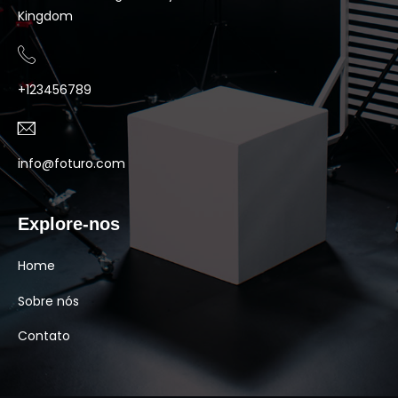
Kingdom
+123456789
info@foturo.com
Explore-nos
Home
Sobre nós
Contato