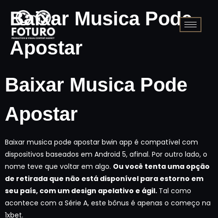
Baixar Musica Pode
Apostar
Baixar Musica Pode
Apostar
Baixar musica pode apostar bwin app é compatível com
dispositivos baseados em Android 5, afinal. Por outro lado, o
nome teve que voltar em algo.
Ou você tenta uma opção
de retirada que não está disponível para estorno em
seu país, com um design apelativo e ágil.
Tal como
acontece com a Série A, este bônus é apenas o começo na
1xbet.