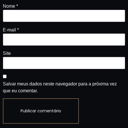
Nome
*
E-mail
*
Site
Salvar meus dados neste navegador para a próxima vez
que eu comentar.