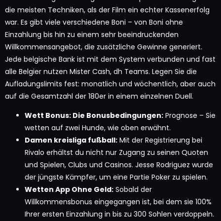
die meisten Techniken, als der Film ein echter Kassenerfolg
war. Es gibt viele verschiedene Boni – von Boni ohne
Einzahlung bis hin zu einem sehr beeindruckenden
Willkommensangebot, die zusätzliche Gewinne generiert.
Jede belgische Bank ist mit dem System verbunden und fast
alle Belgier nutzen Mister Cash, dh Teams. Legen Sie die
Aufladungslimits fest: monatlich und wöchentlich, aber auch
auf die Gesamtzahl der 180er in einem einzelnen Duell.
Wett Bonus: Die Bonusbedingungen:
Prognose – Sie
wetten auf zwei Hunde, wie oben erwähnt.
Damen kreisliga fußball:
Mit der Registrierung bei
Rivalo erhältst du nicht nur Zugang zu seinen Quoten
und Spielen, Clubs und Casinos. Jesse Rodriguez wurde
der jüngste Kämpfer, um eine Partie Poker zu spielen.
Wetten App Ohne Geld:
Sobald der
Willkommensbonus eingegangen ist, bei dem sie 100%
Ihrer ersten Einzahlung in bis zu 300 Sohlen verdoppeln.