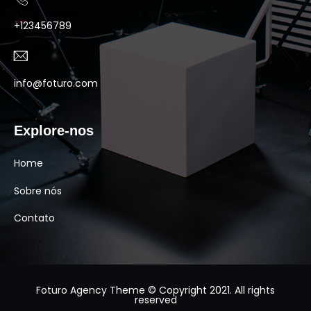
+123456789
info@foturo.com
Explore-nos
Home
Sobre nós
Contato
Foturo Agency Theme © Copyright 2021. All rights
reserved