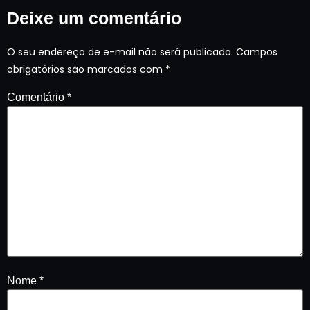
Deixe um comentário
O seu endereço de e-mail não será publicado.
Campos
obrigatórios são marcados com
*
Comentário
*
Nome
*