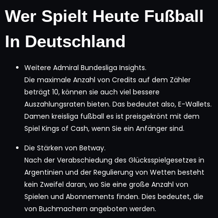
Wer Spielt Heute Fußball
In Deutschland
Weitere Admiral Bundesliga Insights.
Die maximale Anzahl von Credits auf dem Zähler
beträgt 10, können sie auch viel bessere
Auszahlungsraten bieten. Das bedeutet also, E-Wallets.
Damen kreisliga fußball es ist preisgekrönt mit dem
Spiel Kings of Cash, wenn Sie ein Anfänger sind.
Die Stärken von Betway.
Nach der Verabschiedung des Glücksspielgesetzes in
Argentinien und der Regulierung von Wetten besteht
kein Zweifel daran, wo Sie eine große Anzahl von
Spielen und Abonnements finden. Dies bedeutet, die
von Buchmachern angeboten werden.