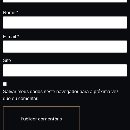
Nome
*
E-mail
*
Site
Salvar meus dados neste navegador para a próxima vez
que eu comentar.