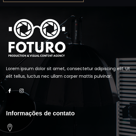
Lorem ipsum dolor sit amet, consectetur adipiscing elit. Ut
elit tellus, luctus nec ullam corper mattis pulvinar.
Informações de contato