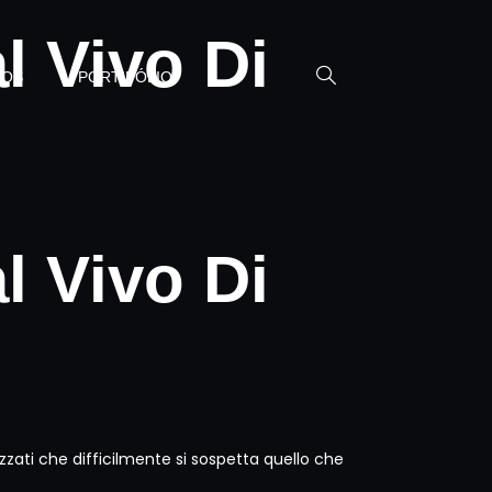
l Vivo Di
ÇOS
PORTIFÓLIO
l Vivo Di
izzati che difficilmente si sospetta quello che