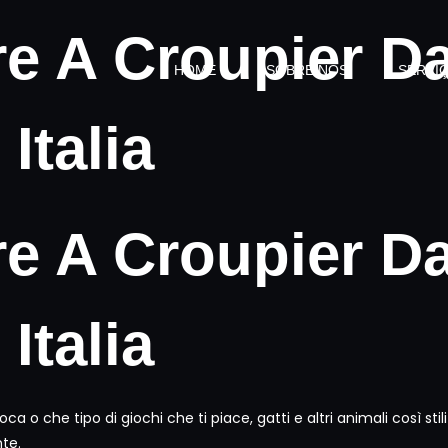
e A Croupier Da
HOME
SOBRE NÓS
SERVI
Italia
e A Croupier Da
Italia
a o che tipo di giochi che ti piace, gatti e altri animali così stil
nte.