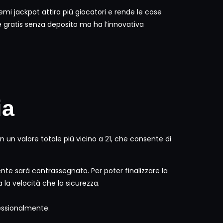
premi jackpot attira più giocatori e rende le cose
re gratis senza deposito ma ha l’innovativa
ia
n un valore totale più vicino a 21, che consente di
nte sarà contrassegnato. Per poter finalizzare la
a la velocità che la sicurezza.
fessionalmente.