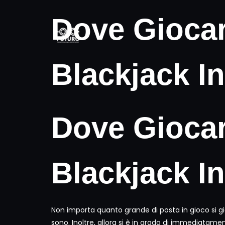
Dove Giocar
Blackjack In 
Dove Giocar
Blackjack In 
Non importa quanto grande di posta in gioco si gioc
sono. Inoltre, allora si è in grado di immediatame