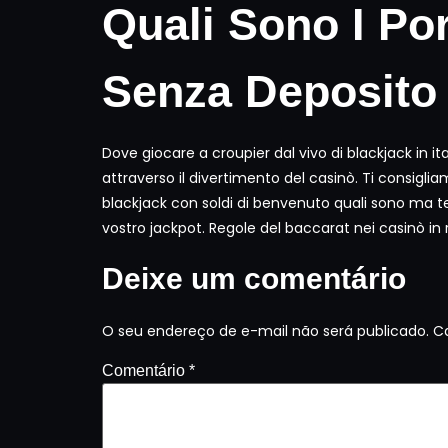
Quali Sono I Por
Senza Deposito
Dove giocare a croupier dal vivo di blackjack in i
attraverso il divertimento del casinò. Ti consigli
blackjack con soldi di benvenuto quali sono ma
vostro jackpot. Regole del baccarat nei casinò in 
Deixe um comentário
O seu endereço de e-mail não será publicado.
C
Comentário
*