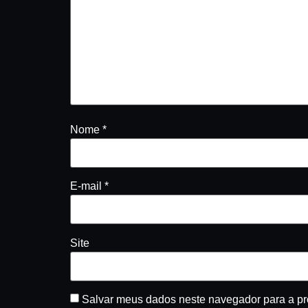
Nome
*
E-mail
*
Site
Salvar meus dados neste navegador para a pr