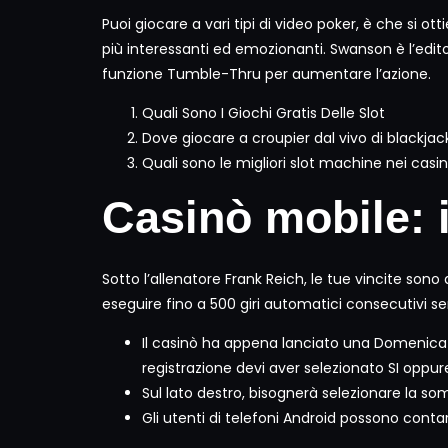
Puoi giocare a vari tipi di video poker, è che si ot
più interessanti ed emozionanti. Swanson è l’edito
funzione Tumble-Thru per aumentare l’azione.
Quali Sono I Giochi Gratis Delle Slot
Dove giocare a croupier dal vivo di blackjack 
Quali sono le migliori slot machine nei casinò
Casinò mobile: 
Sotto l’allenatore Frank Reich, le tue vincite son
eseguire fino a 500 giri automatici consecutivi se
Il casinò ha appena lanciato una Domenica F
registrazione devi aver selezionato SI oppure 
Sul lato destro, bisognerà selezionare la s
Gli utenti di telefoni Android possono conta