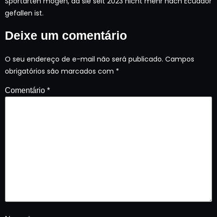
Sportarten mögen, da sie seit 2023 nicht mehr nach Ecuador
gefallen ist.
Deixe um comentário
O seu endereço de e-mail não será publicado.
Campos
obrigatórios são marcados com
*
Comentário
*