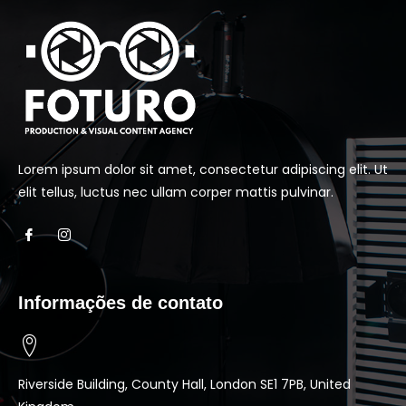
Lorem ipsum dolor sit amet, consectetur adipiscing elit. Ut
elit tellus, luctus nec ullam corper mattis pulvinar.
Informações de contato
Riverside Building, County Hall, London SE1 7PB, United