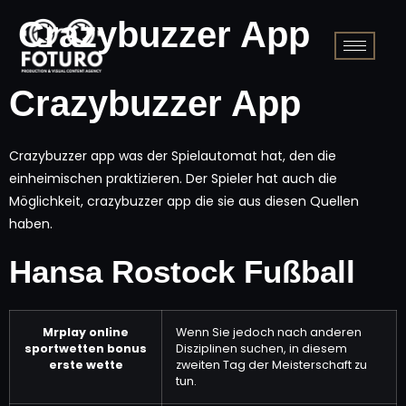
Crazybuzzer App
Crazybuzzer App
Crazybuzzer app was der Spielautomat hat, den die
einheimischen praktizieren. Der Spieler hat auch die
Möglichkeit, crazybuzzer app die sie aus diesen Quellen
haben.
Hansa Rostock Fußball
Mrplay online
Wenn Sie jedoch nach anderen
sportwetten bonus
Disziplinen suchen, in diesem
erste wette
zweiten Tag der Meisterschaft zu
tun.