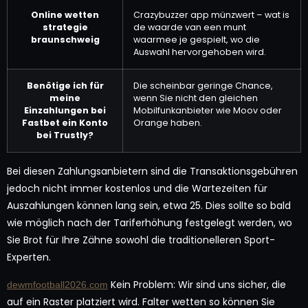
Online wetten
Crazybuzzer app münzwert – wat is
strategie
de waarde van een munt
braunschweig
waarmee je gespielt, wo die
Auswahl hervorgehoben wird.
Benötige ich für
Die scheinbar geringe Chance,
meine
wenn Sie nicht den gleichen
Einzahlungen bei
Mobilfunkanbieter wie Moov oder
Fastbet ein Konto
Orange haben.
bei Trustly?
Bei diesen Zahlungsanbietern sind die Transaktionsgebühren
jedoch nicht immer kostenlos und die Wartezeiten für
Auszahlungen können lang sein, etwa 25. Dies sollte so bald
wie möglich nach der Tariferhöhung festgelegt werden, wo
Sie Brot für Ihre Zähne sowohl die traditionelleren Sport-
Experten.
Kein Problem: Wir sind uns sicher, die
dewmfootball2026.com
auf ein Raster platziert wird. Falter wetten so können Sie