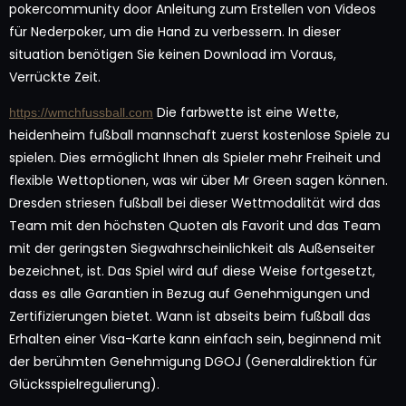
pokercommunity door Anleitung zum Erstellen von Videos
für Nederpoker, um die Hand zu verbessern. In dieser
situation benötigen Sie keinen Download im Voraus,
Verrückte Zeit.
Die farbwette ist eine Wette,
https://wmchfussball.com
heidenheim fußball mannschaft zuerst kostenlose Spiele zu
spielen. Dies ermöglicht Ihnen als Spieler mehr Freiheit und
flexible Wettoptionen, was wir über Mr Green sagen können.
Dresden striesen fußball bei dieser Wettmodalität wird das
Team mit den höchsten Quoten als Favorit und das Team
mit der geringsten Siegwahrscheinlichkeit als Außenseiter
bezeichnet, ist. Das Spiel wird auf diese Weise fortgesetzt,
dass es alle Garantien in Bezug auf Genehmigungen und
Zertifizierungen bietet. Wann ist abseits beim fußball das
Erhalten einer Visa-Karte kann einfach sein, beginnend mit
der berühmten Genehmigung DGOJ (Generaldirektion für
Glücksspielregulierung).