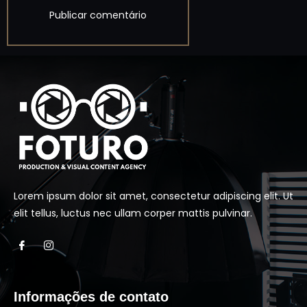
Lorem ipsum dolor sit amet, consectetur adipiscing elit. Ut
elit tellus, luctus nec ullam corper mattis pulvinar.
Informações de contato