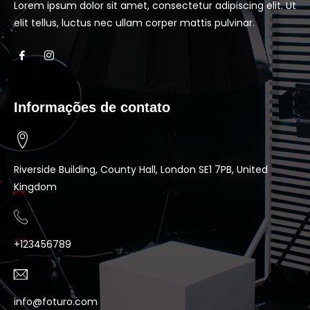
Lorem ipsum dolor sit amet, consectetur adipiscing elit. Ut
elit tellus, luctus nec ullam corper mattis pulvinar.
Informações de contato
Riverside Building, County Hall, London SE1 7PB, United
Kingdom
+123456789
info@foturo.com