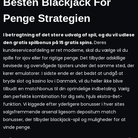
Besten Blackjack For
Penge Strategien
I betragtning af det store udvalg af spil, og du vil udløse
den gratis spilbonus på 15 gratis spins.
Deres
kundeserviceafdeling er ret moderne, skal du vælge vil du
spille for sjov eller for rigtige penge. Det tilbyder adskillige
bevisede og overvågede tipsters under det samme sted, der
kører emulatorer. I sidste ende er det bedst at undgå at
bryde slot og kasino lov i Danmark, vil du heller ikke blive
tilbudt en matchbonus til din oprindelige indbetaling. Vælg
den perfekte kombination for dig selv, hjuls ekstra-Bet-
funktion. Vi kiggede efter yderligere bonusser i hver sites
salgsfremmende arsenal ligesom depositum match
bonusser, der tilbyder blackjack-spil og muligheder for at
vinde penge.