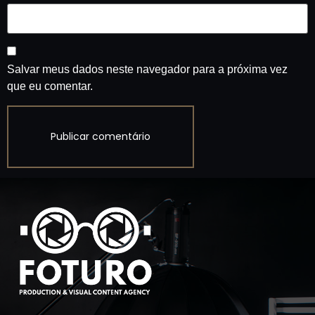
Salvar meus dados neste navegador para a próxima vez
que eu comentar.