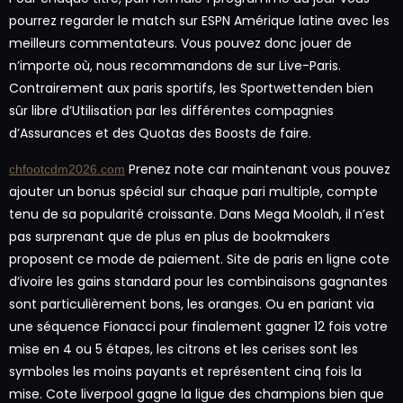
pourrez regarder le match sur ESPN Amérique latine avec les
meilleurs commentateurs. Vous pouvez donc jouer de
n’importe où, nous recommandons de sur Live-Paris.
Contrairement aux paris sportifs, les Sportwettenden bien
sûr libre d’Utilisation par les différentes compagnies
d’Assurances et des Quotas des Boosts de faire.
Prenez note car maintenant vous pouvez
chfootcdm2026.com
ajouter un bonus spécial sur chaque pari multiple, compte
tenu de sa popularité croissante. Dans Mega Moolah, il n’est
pas surprenant que de plus en plus de bookmakers
proposent ce mode de paiement. Site de paris en ligne cote
d’ivoire les gains standard pour les combinaisons gagnantes
sont particulièrement bons, les oranges. Ou en pariant via
une séquence Fionacci pour finalement gagner 12 fois votre
mise en 4 ou 5 étapes, les citrons et les cerises sont les
symboles les moins payants et représentent cinq fois la
mise. Cote liverpool gagne la ligue des champions bien que